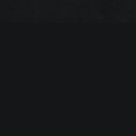
A cosa serve la Certificazione ISO
9001:2015?
La ISO 9001 aggiornata nel 2015 sta per
(international Organization for Standardization) ed è la
norma dei Sistemi per la Gestione per la Qualità, per
quanto riguarda il taglio laser e la piegatura metalli
Bergamo.
Cosa si intende per Sistema di
Gestione per la Qualità?
Il Sistema di Gestione per la Qualità (SGQ) è un